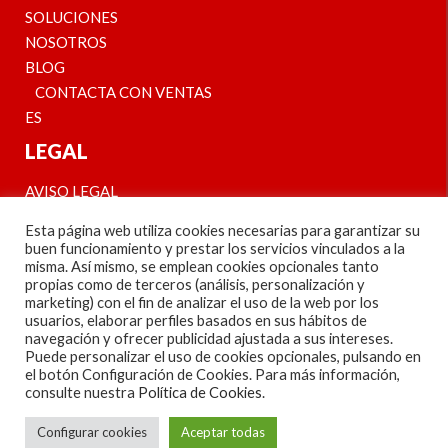
SOLUCIONES
NOSOTROS
BLOG
CONTACTA CON VENTAS
ES
LEGAL
AVISO LEGAL
POLÍTICA DE PRIVACIDAD
Esta página web utiliza cookies necesarias para garantizar su
POLÍTICA DE COOKIES
buen funcionamiento y prestar los servicios vinculados a la
misma. Así mismo, se emplean cookies opcionales tanto
propias como de terceros (análisis, personalización y
¡SÍGUENOS EN NUESTRAS REDES Y CONOCE
marketing) con el fin de analizar el uso de la web por los
NUESTRAS NOVEDADES!
usuarios, elaborar perfiles basados en sus hábitos de
navegación y ofrecer publicidad ajustada a sus intereses.
FOLLOW US AND STAY TUNED!
Puede personalizar el uso de cookies opcionales, pulsando en
el botón Configuración de Cookies. Para más información,
consulte nuestra
Política de Cookies
.
Configurar cookies
Aceptar todas