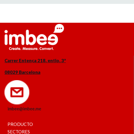
Carrer Entença 218. entlo. 3ª
08029 Barcelona
imbee@imbee.me
PRODUCTO
SECTORES